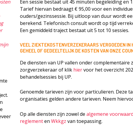
osten
Een sessie bestaat uit 45 minuten begeleiding en 
Tarief hiervan bedraagt € 95,00 voor een individue
ouders/gezinssessie. Bij uitloop van duur wordt ee
ng
berekend. Telefonisch consult wordt op tijd verrek
er
Een gemiddeld traject bestaat uit 5 tot 10 sessies.
mijn
VEEL ZIEKTEKOSTENVERZEKERAARS VERGOEDEN IN 
GEHEEL OF GEDEELTELIJK DE KOSTEN VAN ONZE CO
De diensten van UP vallen onder complementaire z
zorgverzekeraar of klik
hier
voor het overzicht 20
behandelsessies bij UP.
imte
Genoemde tarieven zijn voor particulieren. Deze ta
ect.
organisaties gelden andere tarieven. Neem hiervoo
en
se
Op alle diensten zijn zowel de
algemene voorwaar
eveer
r
eglement
en
Wkkgz
van toepassing.