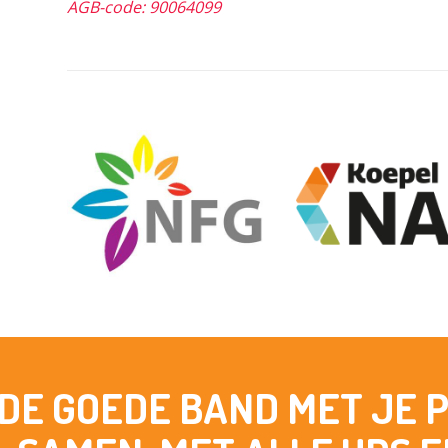
AGB-code: 90064099
 DE GOEDE BAND MET JE 