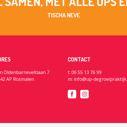
L SAMEN, MET ALLE UPS E
TISCHA NEVE
DRES
CONTACT
n Oldenbarneveltlaan 7
t: 06 55 13 76 99
42 AP Rosmalen
m:
info@up-degroeipraktijk.