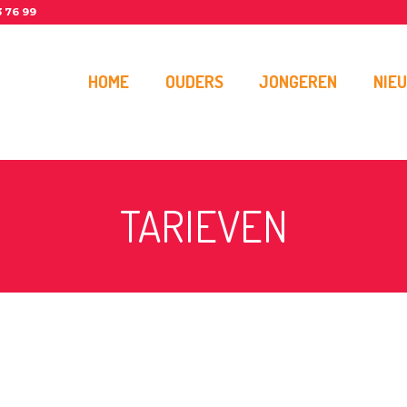
3 76 99
HOME
OUDERS
JONGEREN
NIE
TARIEVEN