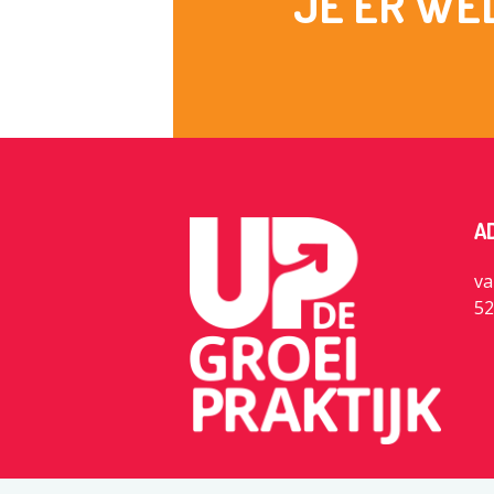
JE ER WE
A
va
52