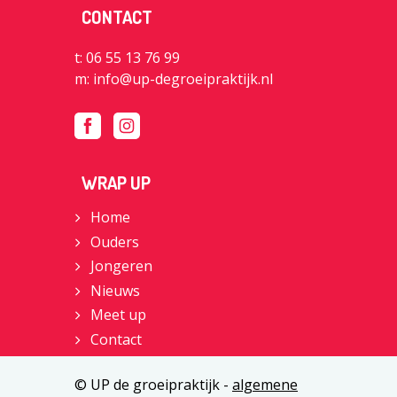
CONTACT
t: 06 55 13 76 99
m:
info@up-degroeipraktijk.nl
WRAP UP
Home
Ouders
Jongeren
Nieuws
Meet up
Contact
© UP de groeipraktijk -
algemene