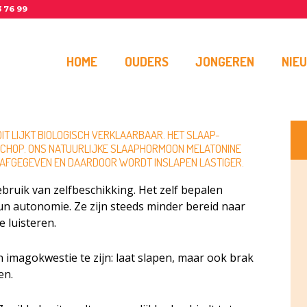
3 76 99
HOME
OUDERS
JONGEREN
NIE
DIT LIJKT BIOLOGISCH VERKLAARBAAR. HET SLAAP-
 SCHOP. ONS NATUURLIJKE SLAAPHORMOON MELATONINE
 AFGEGEVEN EN DAARDOOR WORDT INSLAPEN LASTIGER.
ruik van zelfbeschikking. Het zelf bepalen
n autonomie. Ze zijn steeds minder bereid naar
 luisteren.
n imagokwestie te zijn: laat slapen, maar ook brak
en.