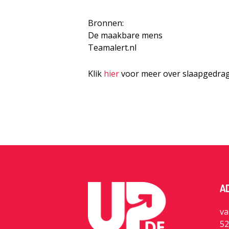
Bronnen:
De maakbare mens
Teamalert.nl
Klik
hier
voor meer over slaapgedra
A
va
52