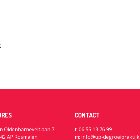
g
DRES
CONTACT
n Oldenbarneveltlaan 7
t: 06 55 13 76 99
42 AP Rosmalen
m:
info@up-degroeipraktijk.