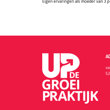
Eigen ervaringen als moeder van 3 p
A
va
52