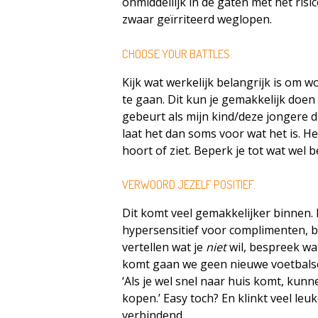
onmiddellijk in de gaten met het risi
zwaar geïrriteerd weglopen.
CHOOSE YOUR BATTLES.
Kijk wat werkelijk belangrijk is om w
te gaan. Dit kun je gemakkelijk doen 
gebeurt als mijn kind/deze jongere d
laat het dan soms voor wat het is. He
hoort of ziet. Beperk je tot wat wel b
VERWOORD JEZELF POSITIEF.
Dit komt veel gemakkelijker binnen.
hypersensitief voor complimenten, be
vertellen wat je
niet
wil, bespreek wa
komt gaan we geen nieuwe voetbals
‘Als je wel snel naar huis komt, k
kopen.’ Easy toch? En klinkt veel le
verbindend.