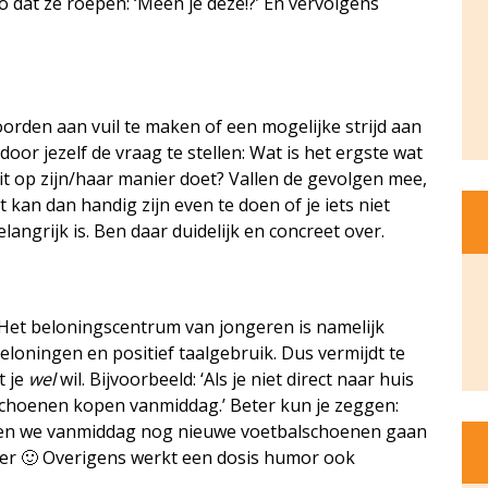
co dat ze roepen: ‘Meen je deze!?’ En vervolgens
oorden aan vuil te maken of een mogelijke strijd aan
door jezelf de vraag te stellen: Wat is het ergste wat
it op zijn/haar manier doet? Vallen de gevolgen mee,
t kan dan handig zijn even te doen of je iets niet
elangrijk is. Ben daar duidelijk en concreet over.
 Het beloningscentrum van jongeren is namelijk
loningen en positief taalgebruik. Dus vermijdt te
t je
wel
wil. Bijvoorbeeld: ‘Als je niet direct naar huis
choenen kopen vanmiddag.’ Beter kun je zeggen:
unnen we vanmiddag nog nieuwe voetbalschoenen gaan
uker 🙂 Overigens werkt een dosis humor ook