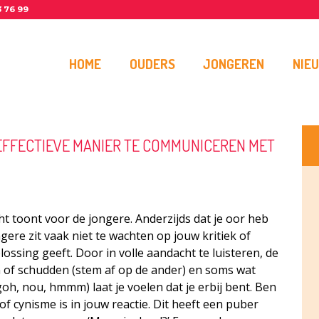
3 76 99
HOME
OUDERS
JONGEREN
NIE
 EFFECTIEVE MANIER TE COMMUNICEREN MET
ht toont voor de jongere. Anderzijds dat je oor heb
ngere zit vaak niet te wachten op jouw kritiek of
ossing geeft. Door in volle aandacht te luisteren, de
n of schudden (stem af op de ander) en soms wat
goh, nou, hmmm) laat je voelen dat je erbij bent. Ben
f cynisme is in jouw reactie. Dit heeft een puber