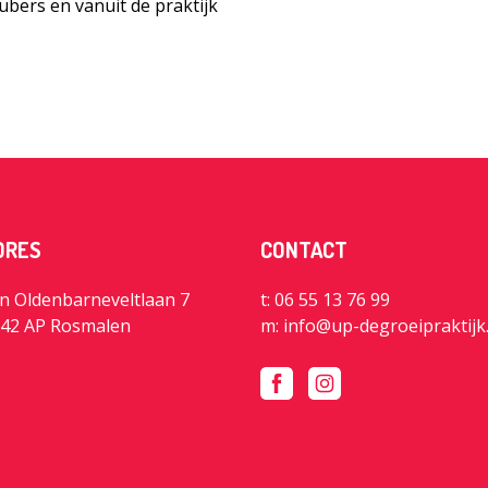
ubers en vanuit de praktijk
DRES
CONTACT
n Oldenbarneveltlaan 7
t: 06 55 13 76 99
42 AP Rosmalen
m:
info@up-degroeipraktijk.